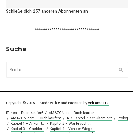
Schließe dich 257 anderen Abonnenten an
*******************************
Suche
SUCHE
NACH:
Copyright © 2015 — Made with ♥ and intention by
vidFame LLC
iTunes – Buch kaufen!
/
AMAZON.de – Buch kaufen!
/
AMAZON.com – Buch kaufen!
/
Alle Kapitel in der Übersicht
/
Prolog
/
Kapitel 1 – Ankunft…
/
Kapitel 2 – Wer braucht…
/
Kapitel 3 – Gaebler…
/
Kapitel 4 – Von der Wiege…