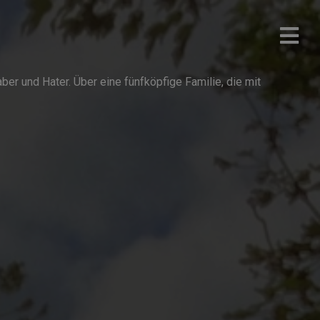
r und Hater. Über eine fünfköpfige Familie, die mit