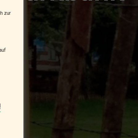
h zur
auf
!