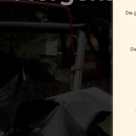
Die g
Di