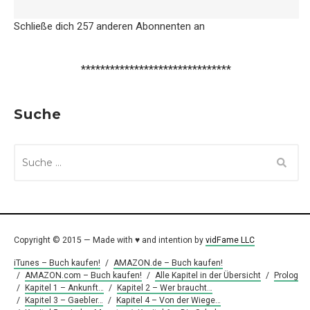
Schließe dich 257 anderen Abonnenten an
*******************************
Suche
SUCHE
NACH:
Copyright © 2015 — Made with ♥ and intention by
vidFame LLC
iTunes – Buch kaufen!
/
AMAZON.de – Buch kaufen!
/
AMAZON.com – Buch kaufen!
/
Alle Kapitel in der Übersicht
/
Prolog
/
Kapitel 1 – Ankunft…
/
Kapitel 2 – Wer braucht…
/
Kapitel 3 – Gaebler…
/
Kapitel 4 – Von der Wiege…