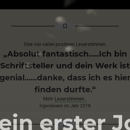
Eine von vielen positiven Leserstimmen:
„Absolut fantastisch…..Ich bin
Schriftsteller und dein Werk ist
genial……danke, dass ich es hie
finden durfte.“
Mehr
Leserstimmen…
Irgendwann im Jahr 2018
ein erster J