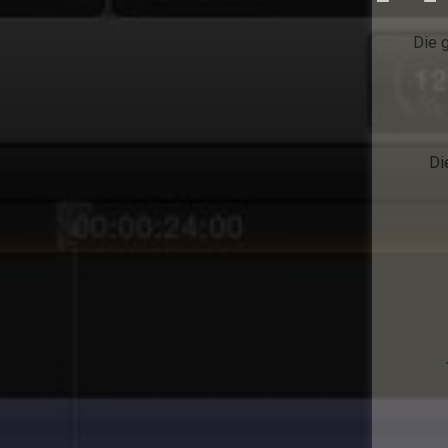
Die g
Di