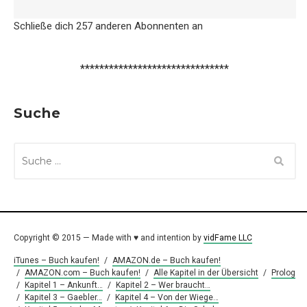
Schließe dich 257 anderen Abonnenten an
*******************************
Suche
SUCHE
NACH:
Copyright © 2015 — Made with ♥ and intention by
vidFame LLC
iTunes – Buch kaufen!
/
AMAZON.de – Buch kaufen!
/
AMAZON.com – Buch kaufen!
/
Alle Kapitel in der Übersicht
/
Prolog
/
Kapitel 1 – Ankunft…
/
Kapitel 2 – Wer braucht…
/
Kapitel 3 – Gaebler…
/
Kapitel 4 – Von der Wiege…