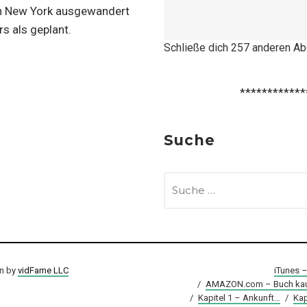
ch New York ausgewandert
s als geplant.
Schließe dich 257 anderen A
************
Suche
SUCHE
NACH:
on by
vidFame LLC
iTunes 
/
AMAZON.com – Buch kau
/
Kapitel 1 – Ankunft…
/
Kap