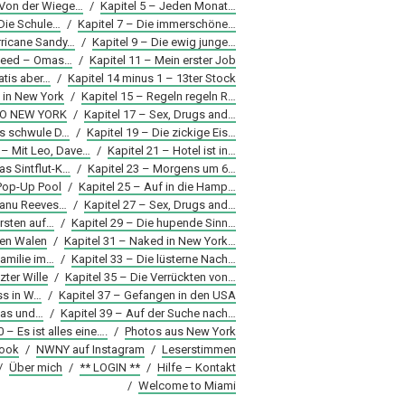
 Von der Wiege…
/
Kapitel 5 – Jeden Monat…
 Die Schule…
/
Kapitel 7 – Die immerschöne…
rricane Sandy…
/
Kapitel 9 – Die ewig junge…
Speed – Omas…
/
Kapitel 11 – Mein erster Job
atis aber…
/
Kapitel 14 minus 1 – 13ter Stock
 in New York
/
Kapitel 15 – Regeln regeln R…
LLO NEW YORK
/
Kapitel 17 – Sex, Drugs and…
as schwule D…
/
Kapitel 19 – Die zickige Eis…
 – Mit Leo, Dave…
/
Kapitel 21 – Hotel ist in…
as Sintflut-K…
/
Kapitel 23 – Morgens um 6…
 Pop-Up Pool
/
Kapitel 25 – Auf in die Hamp…
Keanu Reeves…
/
Kapitel 27 – Sex, Drugs and…
arsten auf…
/
Kapitel 29 – Die hupende Sinn…
den Walen
/
Kapitel 31 – Naked in New York…
Familie im…
/
Kapitel 33 – Die lüsterne Nach…
zter Wille
/
Kapitel 35 – Die Verrückten von…
ss in W…
/
Kapitel 37 – Gefangen in den USA
Das und…
/
Kapitel 39 – Auf der Suche nach…
0 – Es ist alles eine….
/
Photos aus New York
ook
/
NWNY auf Instagram
/
Leserstimmen
/
Über mich
/
** LOGIN **
/
Hilfe – Kontakt
/
Welcome to Miami