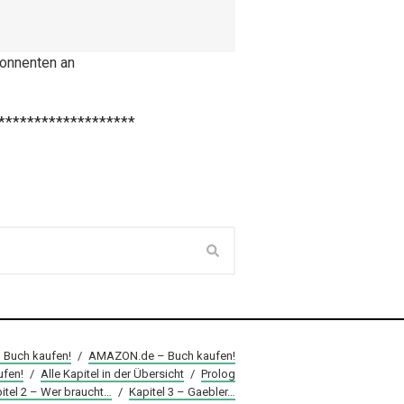
bonnenten an
*******************
– Buch kaufen!
/
AMAZON.de – Buch kaufen!
fen!
/
Alle Kapitel in der Übersicht
/
Prolog
itel 2 – Wer braucht…
/
Kapitel 3 – Gaebler…