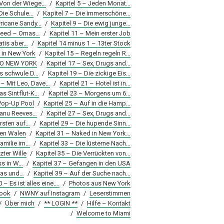
 Von der Wiege…
/
Kapitel 5 – Jeden Monat…
 Die Schule…
/
Kapitel 7 – Die immerschöne…
rricane Sandy…
/
Kapitel 9 – Die ewig junge…
Speed – Omas…
/
Kapitel 11 – Mein erster Job
atis aber…
/
Kapitel 14 minus 1 – 13ter Stock
 in New York
/
Kapitel 15 – Regeln regeln R…
LLO NEW YORK
/
Kapitel 17 – Sex, Drugs and…
as schwule D…
/
Kapitel 19 – Die zickige Eis…
 – Mit Leo, Dave…
/
Kapitel 21 – Hotel ist in…
as Sintflut-K…
/
Kapitel 23 – Morgens um 6…
 Pop-Up Pool
/
Kapitel 25 – Auf in die Hamp…
Keanu Reeves…
/
Kapitel 27 – Sex, Drugs and…
arsten auf…
/
Kapitel 29 – Die hupende Sinn…
den Walen
/
Kapitel 31 – Naked in New York…
Familie im…
/
Kapitel 33 – Die lüsterne Nach…
zter Wille
/
Kapitel 35 – Die Verrückten von…
ss in W…
/
Kapitel 37 – Gefangen in den USA
Das und…
/
Kapitel 39 – Auf der Suche nach…
0 – Es ist alles eine….
/
Photos aus New York
ook
/
NWNY auf Instagram
/
Leserstimmen
/
Über mich
/
** LOGIN **
/
Hilfe – Kontakt
/
Welcome to Miami