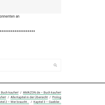
bonnenten an
*******************
– Buch kaufen!
/
AMAZON.de – Buch kaufen!
fen!
/
Alle Kapitel in der Übersicht
/
Prolog
itel 2 – Wer braucht…
/
Kapitel 3 – Gaebler…