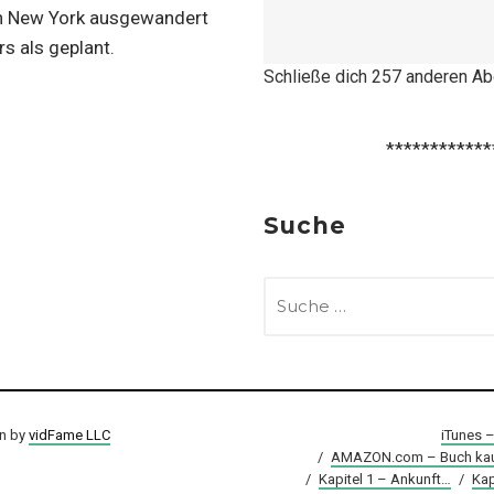
ch New York ausgewandert
s als geplant.
Schließe dich 257 anderen A
************
Suche
SUCHE
NACH:
on by
vidFame LLC
iTunes 
/
AMAZON.com – Buch kau
/
Kapitel 1 – Ankunft…
/
Kap