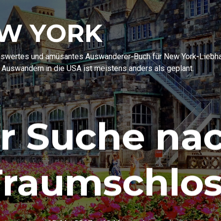
EW YORK
enswertes und amüsantes Auswanderer-Buch für New York-Liebhabe
 Auswandern in die USA ist meistens anders als geplant.
er Suche na
Traumschlos