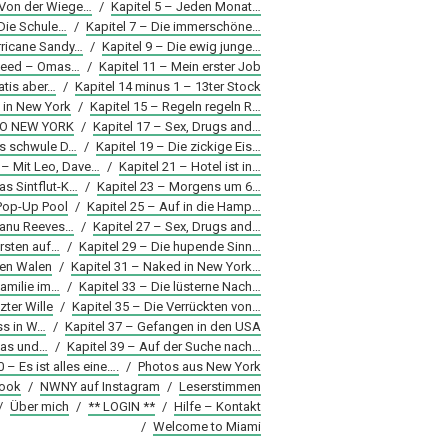
 Von der Wiege…
/
Kapitel 5 – Jeden Monat…
 Die Schule…
/
Kapitel 7 – Die immerschöne…
rricane Sandy…
/
Kapitel 9 – Die ewig junge…
Speed – Omas…
/
Kapitel 11 – Mein erster Job
atis aber…
/
Kapitel 14 minus 1 – 13ter Stock
 in New York
/
Kapitel 15 – Regeln regeln R…
LLO NEW YORK
/
Kapitel 17 – Sex, Drugs and…
as schwule D…
/
Kapitel 19 – Die zickige Eis…
 – Mit Leo, Dave…
/
Kapitel 21 – Hotel ist in…
as Sintflut-K…
/
Kapitel 23 – Morgens um 6…
 Pop-Up Pool
/
Kapitel 25 – Auf in die Hamp…
Keanu Reeves…
/
Kapitel 27 – Sex, Drugs and…
arsten auf…
/
Kapitel 29 – Die hupende Sinn…
den Walen
/
Kapitel 31 – Naked in New York…
Familie im…
/
Kapitel 33 – Die lüsterne Nach…
zter Wille
/
Kapitel 35 – Die Verrückten von…
ss in W…
/
Kapitel 37 – Gefangen in den USA
Das und…
/
Kapitel 39 – Auf der Suche nach…
0 – Es ist alles eine….
/
Photos aus New York
ook
/
NWNY auf Instagram
/
Leserstimmen
/
Über mich
/
** LOGIN **
/
Hilfe – Kontakt
/
Welcome to Miami