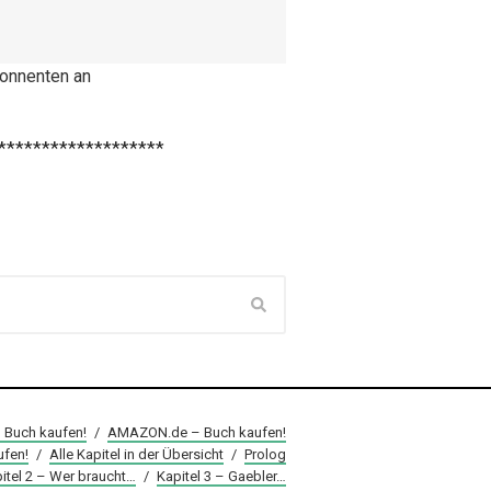
bonnenten an
*******************
– Buch kaufen!
/
AMAZON.de – Buch kaufen!
fen!
/
Alle Kapitel in der Übersicht
/
Prolog
itel 2 – Wer braucht…
/
Kapitel 3 – Gaebler…