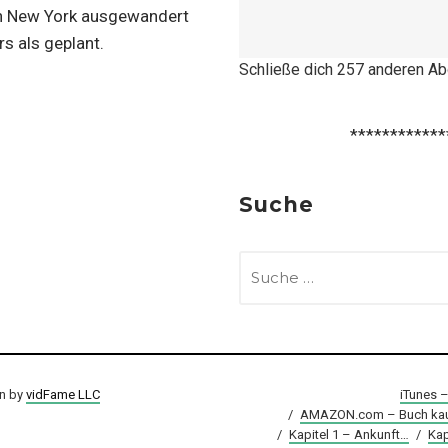
ch New York ausgewandert
s als geplant.
Schließe dich 257 anderen A
************
Suche
SUCHE
NACH:
on by
vidFame LLC
iTunes 
/
AMAZON.com – Buch kau
/
Kapitel 1 – Ankunft…
/
Kap