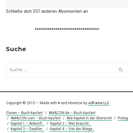
Schließe dich 257 anderen Abonnenten an
*******************************
Suche
SUCHE
NACH:
Copyright © 2015 — Made with ♥ and intention by
vidFame LLC
iTunes – Buch kaufen!
/
AMAZON.de – Buch kaufen!
/
AMAZON.com – Buch kaufen!
/
Alle Kapitel in der Übersicht
/
Prolog
/
Kapitel 1 – Ankunft…
/
Kapitel 2 – Wer braucht…
/
Kapitel 3 – Gaebler…
/
Kapitel 4 – Von der Wiege…